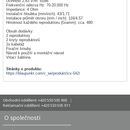
Účinnost 2,83 V/m: 91dB
Frekvenční odezva Hz: 70-20,000 Hz
Impedance: 4 Ohm
Instalační hloubka (mm/inch): 43/1,71
Instalace průměr otvoru (mm / inch): 116/4,57
Hmotnost každého reproduktoru (Gramm): cca. 480
Obsah dodávky:
2 reproduktory
2 kryty reproduktorů
2x kabeláž
Fixační šrouby
Návod k použití a montážní návod
Vrtací šablona
Stránky o produktu:
https://blaupunkt.com/c_ee/produkt/icx-542/
Obchodní oddělení: +420 530 505 900
Reklamační oddělení: +420 530 505 911
O společnosti