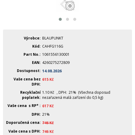
Výrobce
BLAUPUNKT
Kód
CAHFG116G
Part No.
1061556130001
EAN
4260275272809
Dostupnost
14.08.2026
Vaše cena bez
615
Kč
DPH
Recyklační
1.10
Kč
, DPH: 21% (Všechna doposud
poplatek
nezařazená malá zařízení do 0,5 kg)
Vaše cena s RP*
617
Kč
DPH
21%
Doporučená cena
746
Kč
Vaše cena s DPH
746
Kč