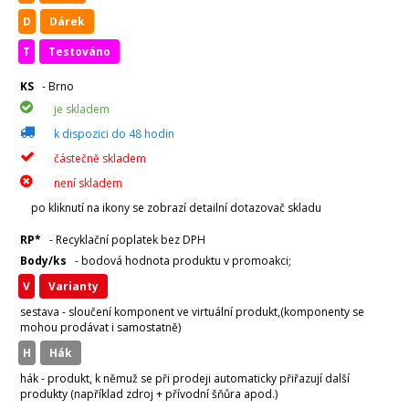
D
Dárek
T
Testováno
KS
- Brno
je skladem
k dispozici do 48 hodin
částečně skladem
není skladem
po kliknutí na ikony se zobrazí detailní dotazovač skladu
RP*
- Recyklační poplatek bez DPH
Body/ks
- bodová hodnota produktu v promoakci;
v
varianty
sestava - sloučení komponent ve virtuální produkt,(komponenty se
mohou prodávat i samostatně)
H
hák
hák - produkt, k němuž se při prodeji automaticky přiřazují další
produkty (například zdroj + přívodní šňůra apod.)