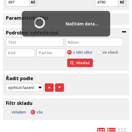
Kč
Kč
Parametrický filtr
Načítám data...
Podrobné vyhledávání
v této větvi
ve všech
Hledat
Řadit podle
Filtr skladu
skladem
vše