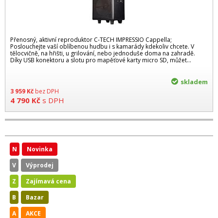
Přenosný, aktivní reproduktor C-TECH IMPRESSIO Cappella;
Poslouchejte vaší oblíbenou hudbu i s kamarády kdekoliv chcete. V
tělocvičně, na hřišti, u grilování, nebo jednoduše doma na zahradě.
Díky USB konektoru a slotu pro mapěťové karty micro SD, můžet...
skladem
3 959
Kč
bez DPH
4 790
Kč
s DPH
N
Novinka
V
Výprodej
Z
Zajímavá cena
B
Bazar
A
AKCE