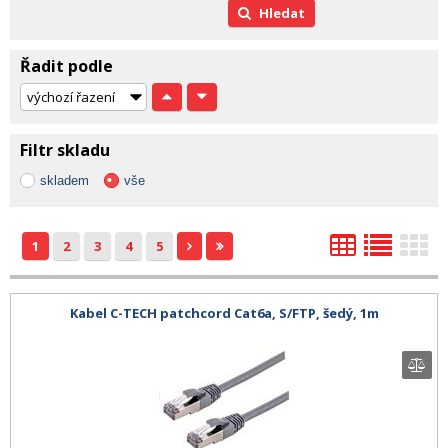
Hledat
Řadit podle
Filtr skladu
skladem
vše
1
2
3
4
5
Kabel C-TECH patchcord Cat6a, S/FTP, šedý, 1m