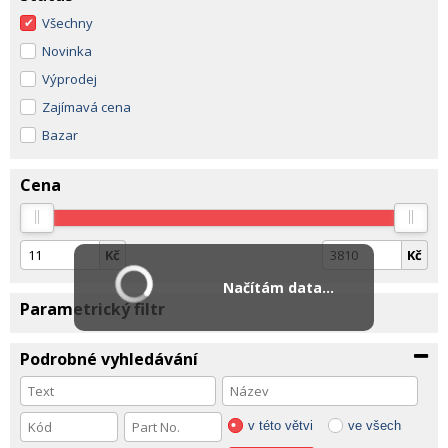
Všechny
Novinka
Výprodej
Zajímavá cena
Bazar
Cena
Kč
Kč
Načítám data...
Parametrický filtr
Podrobné vyhledávání
v této větvi
ve všech