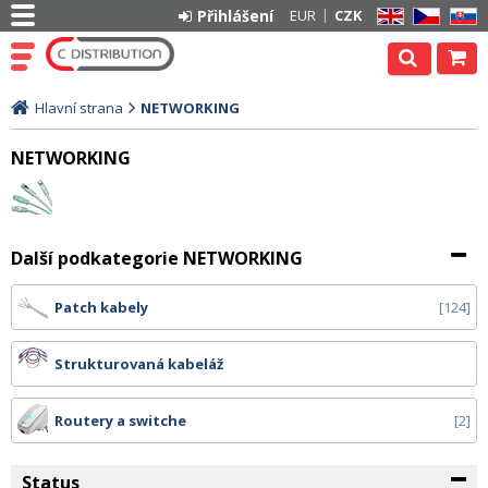
Přihlášení
EUR
CZK
EN
CZ
SK
Hlavní strana
NETWORKING
NETWORKING
Další podkategorie NETWORKING
Patch kabely
124
Strukturovaná kabeláž
Routery a switche
2
Status