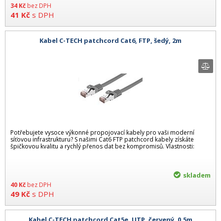
34
Kč
bez DPH
41
Kč
s DPH
Kabel C-TECH patchcord Cat6, FTP, šedý, 2m
Potřebujete vysoce výkonné propojovací kabely pro vaši moderní
síťovou infrastrukturu? S našimi Cat6 FTP patchcord kabely získáte
špičkovou kvalitu a rychlý přenos dat bez kompromisů. Vlastnosti:
skladem
40
Kč
bez DPH
49
Kč
s DPH
Kabel C-TECH patchcord Cat5e, UTP, červený, 0,5m