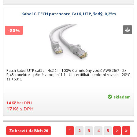
Kabel C-TECH patchcord Cat6, UTP, šedý, 0,25m
-80%
Patch kabel UTP cat5e - 4x2 žil - 100% Cu měděný vodič AWG26/7 - 2x
RJ45 konektor - přímé zapojení 1:1 - UL certifikát - teplotní rozsah: -20°C
až +60°C
skladem
14
Kč
bez DPH
17
Kč
s DPH
Zobrazit dalších 20
1
2
3
4
5