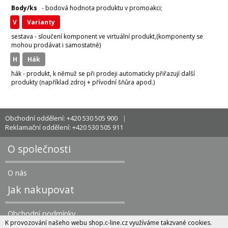
Body/ks
- bodová hodnota produktu v promoakci;
v
varianty
sestava - sloučení komponent ve virtuální produkt,(komponenty se
mohou prodávat i samostatně)
H
hák
hák - produkt, k němuž se při prodeji automaticky přiřazují další
produkty (například zdroj + přívodní šňůra apod.)
Obchodní oddělení: +420 530 505 900
Reklamační oddělení: +420 530 505 911
O společnosti
O nás
Jak nakupovat
Obchodní podmínky
K provozování našeho webu shop.c-line.cz využíváme takzvané cookies.