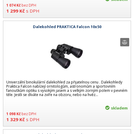
1 074
Kč
bez DPH
1 299
Kč
s DPH
Dalekohled PRAKTICA Falcon 10x50
Univerzální binokulární dalekohled za přijatelnou cenu . Dalekohledy
Praktica Falcon nabízejí ornitologům, astronomům a sportovním
fanouškům optiku s vysokým jasem a s velkým zorným polem v pevném
těle. Jestli se díváte na zvíře na obzoru, nebo na hvěz...
skladem
1 098
Kč
bez DPH
1 329
Kč
s DPH