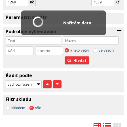
Kč
Kč
Parametrický filtr
Načítám data...
Podrobné vyhledávání
v této větvi
ve všech
Hledat
Řadit podle
Filtr skladu
skladem
vše