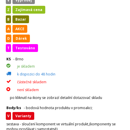
V
Výprodej
Z
Zajímavá cena
B
Bazar
A
AKCE
D
Dárek
T
Testováno
KS
- Brno
je skladem
k dispozici do 48 hodin
částečně skladem
není skladem
po kliknutí na ikony se zobrazí detailní dotazovač skladu
Body/ks
- bodová hodnota produktu v promoakci;
v
varianty
sestava - sloučení komponent ve virtuální produkt,(komponenty se
mohou prodávat i samostatně)