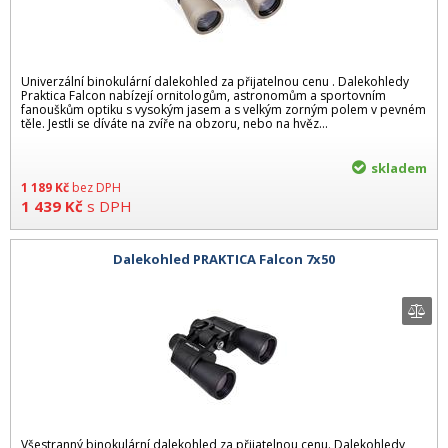
Univerzální binokulární dalekohled za přijatelnou cenu . Dalekohledy
Praktica Falcon nabízejí ornitologům, astronomům a sportovním
fanouškům optiku s vysokým jasem a s velkým zorným polem v pevném
těle. Jestli se díváte na zvíře na obzoru, nebo na hvěz...
skladem
1 189
Kč
bez DPH
1 439
Kč
s DPH
Dalekohled PRAKTICA Falcon 7x50
Všestranný binokulární dalekohled za přijatelnou cenu. Dalekohledy