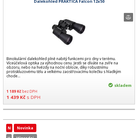
Dalekohled PRAKTICA Falcon 12x50
Binokulární dalekohled plně nabitý funkcemi pro dny v terému.
Víceúčelová optika za výhodnou cenu. Jestli se díváte na zvíře na
obzoru, nebo na hvězdy na noční obloze, díky robustnímu
protiskluzovému tělu a velkému zaostřovacímu kolečku s hladkým
chode...
skladem
1 189
Kč
bez DPH
1 439
Kč
s DPH
N
Novinka