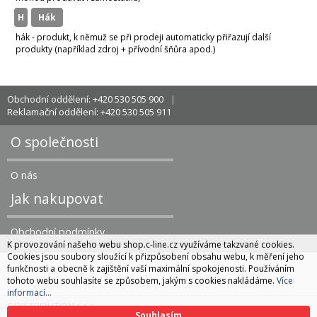
H
hák
hák - produkt, k němuž se při prodeji automaticky přiřazují další
produkty (například zdroj + přívodní šňůra apod.)
Obchodní oddělení: +420 530 505 900
Reklamační oddělení: +420 530 505 911
O společnosti
O nás
Jak nakupovat
Obchodní podmínky
K provozování našeho webu shop.c-line.cz využíváme takzvané cookies.
Cookies jsou soubory sloužící k přizpůsobení obsahu webu, k měření jeho
funkčnosti a obecně k zajištění vaší maximální spokojenosti. Používáním
tohoto webu souhlasíte se způsobem, jakým s cookies nakládáme.
Více
informací...
C DISTRIBUTION s.r.o.
Souhlasím