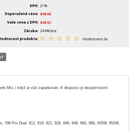
DPH
21%
Doporučená cena
849
Kč
Vaše cena s DPH
848
Kč
Záruka
24 Měsíce
Hodnocení produktu
Hodnoceno 0x
u?
eře Mio, i když je vůz zaparkován. K dispozici je bezpečnostní
o, 798 Pro Dual, 812, 818, 821, 826, 846, 848, 866, 886, 935W, 955W,