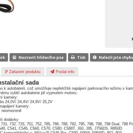
ook
Nastavit hlídacího psa
Tisk
Nalezli jste chyb
Zařazení produktu
Poslat info
nstalační sada
mo k autobaterii, což umožňuje nepřetržité napájení parkovacího režimu v kam
lnému vybití autobaterie při vypnutém motoru.
ní kamery:
bo 24,0V/ 24,4V/ 24,8V/ 25,2V
 napájení kamery:
 / neomezeně
tí dodávky
31, 732, 733, 751, 752, 785, 786, 788, 792, 795, 798, 798, 798 Dual, 798 Pr
40, C541, C545, C560, C570, C580, C588T, J60, J85, J756DS, R850D
u C kompatibilního s: MiVue™ C545 Pro, C590, 595W, 595WD, 802, 803.