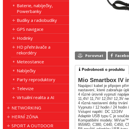
Baterie, nabíječky,
Powerbanky
Budíky a radiobudíky
GPS navigace
Hodinky
HD přehrávače a
rekordéry
Porovnat
Faceb
Meteostanice
Podrobnosti o produktu
Nabíječky
Party reproduktory
Mio Smartbox IV i
Napájecí kabel je připojen pří
Televize
nastavení, které zabraňuje úp
4 různé úrovně vypnutí napáje
Virtuální realita a AI
11,4V/ 11,7V/ 12,0V/ 12,3V ne
4 různá nastavení doby trvání
NETWORKING
Vypnuto / 12 hodin / 24 hodin
Vstupní napětí: DC 12/24V
HERNÍ ZÓNA
Adaptér USB typu C je součás
Kompatibilní modely: MiVue™ 7
955WD, C380, C440, C450, C5
SPORT A OUTDOOR
Při použití adaptéru USB typ