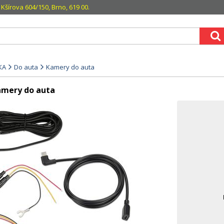
Kšírova 604/150, Brno, 619 00.
KA
Do auta
Kamery do auta
amery do auta