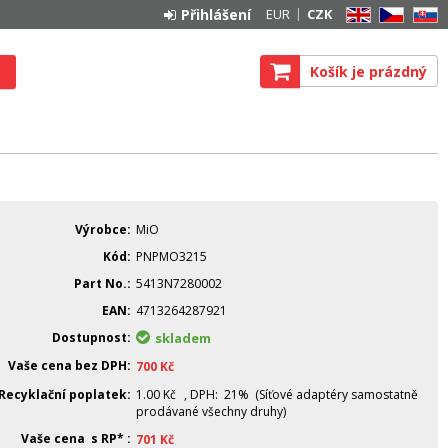
Přihlášení
EUR
CZK
EN
CZ
SK
Košík je prázdný
Výrobce
MiO
Kód
PNPMO3215
Part No.
5413N7280002
EAN
4713264287921
Dostupnost
skladem
Vaše cena bez DPH
700
Kč
Recyklační poplatek
1.00
Kč
, DPH: 21% (Síťové adaptéry samostatně
prodávané všechny druhy)
Vaše cena s RP*
701
Kč