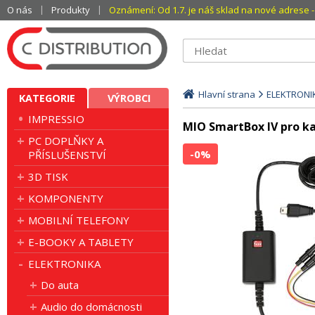
O nás
Produkty
Oznámení: Od 1.7. je náš sklad na nové adrese - 
Hlavní strana
ELEKTRONI
KATEGORIE
VÝROBCI
IMPRESSIO
MIO SmartBox IV pro k
PC DOPLŇKY A
-0%
PŘÍSLUŠENSTVÍ
3D TISK
KOMPONENTY
MOBILNÍ TELEFONY
E-BOOKY A TABLETY
ELEKTRONIKA
Do auta
Audio do domácnosti