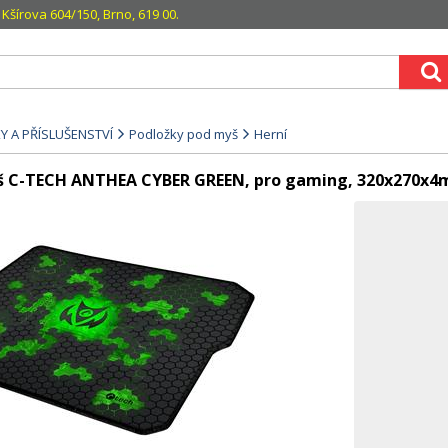
Kšírova 604/150, Brno, 619 00.
Y A PŘÍSLUŠENSTVÍ
Podložky pod myš
Herní
š C-TECH ANTHEA CYBER GREEN, pro gaming, 320x270x4m