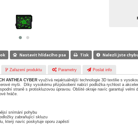
ook
Nastavit hlídacího psa
Tisk
Nalezli jste chyb
Zařazení produktu
Parametry
Poslat info
CH ANTHEA CYBER
využívá nejaktuálnější technologie 3D textilie s vysoko
aserové myši. Díky vysokému přizpůsobení nabízí podložka rychlost a akcele
spodní straně s protiskluzovou úpravou. Obšité okraje navíc garantují velmi d
ové hráče.
snějsí snímání pohybu
odložky zabraňující skluzu
u, který navíc poskytuje oporu zapěstí