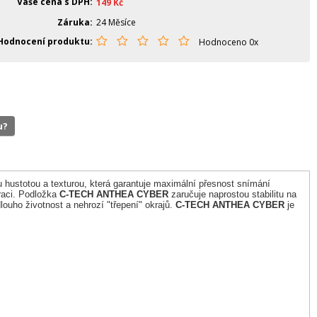
Vaše cena s DPH
149
Kč
Záruka
24 Měsíce
Hodnocení produktu
Hodnoceno 0x
u?
u hustotou a texturou, která garantuje maximální přesnost snímání
raci. Podložka
C-TECH ANTHEA CYBER
zaručuje naprostou stabilitu na
louho životnost a nehrozí "třepení" okrajů.
C-TECH ANTHEA CYBER
je