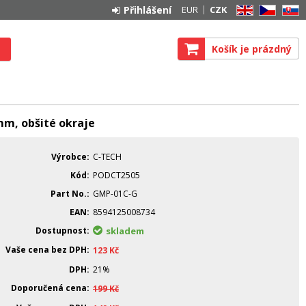
Přihlášení
EUR
CZK
EN
CZ
SK
Košík je prázdný
m, obšité okraje
Výrobce
C-TECH
Kód
PODCT2505
Part No.
GMP-01C-G
EAN
8594125008734
Dostupnost
skladem
Vaše cena bez DPH
123
Kč
DPH
21%
Doporučená cena
199
Kč