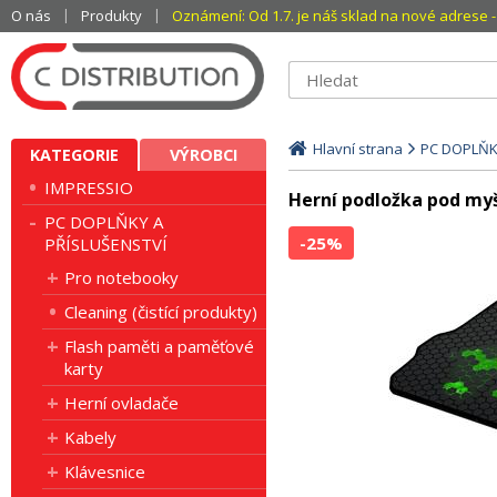
O nás
Produkty
Oznámení: Od 1.7. je náš sklad na nové adrese - 
Hlavní strana
PC DOPLŇK
KATEGORIE
VÝROBCI
IMPRESSIO
Herní podložka pod my
PC DOPLŇKY A
-25%
PŘÍSLUŠENSTVÍ
Pro notebooky
Cleaning (čistící produkty)
Flash paměti a paměťové
karty
Herní ovladače
Kabely
Klávesnice