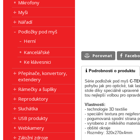
Mikrofony
Myši
Nářadí
Podložky pod myš
Herní
Kancelářské
Porovnat
Faceb
Ke klávesnici
Podrobnosti o produktu
Přepínače, konvertory,
extendery
Série podložek pod myš
C-TE
pohybu jak pro optické, tak l
Rámečky a šuplíky
stole díky speciálně upravené 
tou nejlepší volbou pro opravd
Reproduktory
Vlastnosti:
Sluchátka
- technologie 3D textilie
- speciální textura pro nejpře
USB produkty
- pogumovaná spodní strana p
- vyrobeno z měkkého materiál
Webkamery
- obšité okraje
- Rozměry: 320x270x4mm
Záložní zdroje