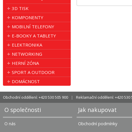
3D TISK
KOMPONENTY
MOBILNÍ TELEFONY
E-BOOKY A TABLETY
ELEKTRONIKA
NETWORKING
HERNÍ ZÓNA
SPORT A OUTDOOR
DOMÁCNOST
Obchodní oddělení: +420 530 505 900
Reklamační oddělení: +420 530 
O společnosti
Jak nakupovat
O nás
Obchodní podmínky