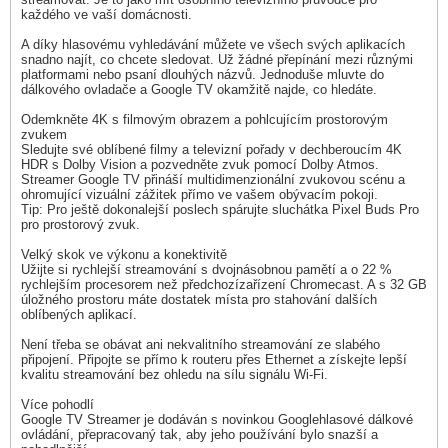
každého ve vaší domácnosti.
A díky hlasovému vyhledávání můžete ve všech svých aplikacích
snadno najít, co chcete sledovat. Už žádné přepínání mezi různými
platformami nebo psaní dlouhých názvů. Jednoduše mluvte do
dálkového ovladače a Google TV okamžitě najde, co hledáte.
Odemkněte 4K s filmovým obrazem a pohlcujícím prostorovým
zvukem
Sledujte své oblíbené filmy a televizní pořady v dechberoucím 4K
HDR s Dolby Vision a pozvedněte zvuk pomocí Dolby Atmos.
Streamer Google TV přináší multidimenzionální zvukovou scénu a
ohromující vizuální zážitek přímo ve vašem obývacím pokoji.
Tip: Pro ještě dokonalejší poslech spárujte sluchátka Pixel Buds Pro
pro prostorový zvuk.
Velký skok ve výkonu a konektivitě
Užijte si rychlejší streamování s dvojnásobnou pamětí a o 22 %
rychlejším procesorem než předchozízařízení Chromecast. A s 32 GB
úložného prostoru máte dostatek místa pro stahování dalších
oblíbených aplikací.
Není třeba se obávat ani nekvalitního streamování ze slabého
připojení. Připojte se přímo k routeru přes Ethernet a získejte lepší
kvalitu streamování bez ohledu na sílu signálu Wi-Fi.
Více pohodlí
Google TV Streamer je dodáván s novinkou Googlehlasové dálkové
ovládání, přepracovaný tak, aby jeho používání bylo snazší a