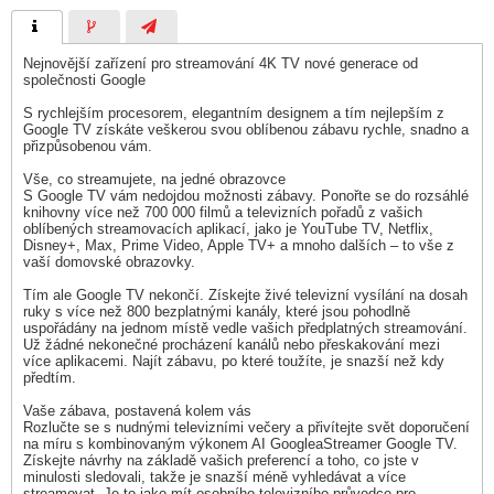
Nejnovější zařízení pro streamování 4K TV nové generace od
společnosti Google
S rychlejším procesorem, elegantním designem a tím nejlepším z
Google TV získáte veškerou svou oblíbenou zábavu rychle, snadno a
přizpůsobenou vám.
Vše, co streamujete, na jedné obrazovce
S Google TV vám nedojdou možnosti zábavy. Ponořte se do rozsáhlé
knihovny více než 700 000 filmů a televizních pořadů z vašich
oblíbených streamovacích aplikací, jako je YouTube TV, Netflix,
Disney+, Max, Prime Video, Apple TV+ a mnoho dalších – to vše z
vaší domovské obrazovky.
Tím ale Google TV nekončí. Získejte živé televizní vysílání na dosah
ruky s více než 800 bezplatnými kanály, které jsou pohodlně
uspořádány na jednom místě vedle vašich předplatných streamování.
Už žádné nekonečné procházení kanálů nebo přeskakování mezi
více aplikacemi. Najít zábavu, po které toužíte, je snazší než kdy
předtím.
Vaše zábava, postavená kolem vás
Rozlučte se s nudnými televizními večery a přivítejte svět doporučení
na míru s kombinovaným výkonem AI GoogleaStreamer Google TV.
Získejte návrhy na základě vašich preferencí a toho, co jste v
minulosti sledovali, takže je snazší méně vyhledávat a více
streamovat. Je to jako mít osobního televizního průvodce pro