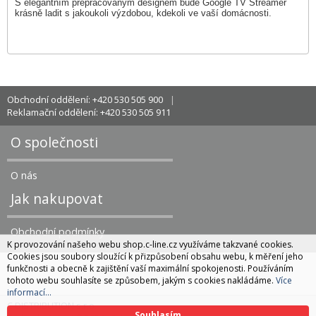
S elegantním přepracovaným designem bude Google TV Streamer
krásně ladit s jakoukoli výzdobou, kdekoli ve vaší domácnosti.
Obchodní oddělení: +420 530 505 900
Reklamační oddělení: +420 530 505 911
O společnosti
O nás
Jak nakupovat
Obchodní podmínky
K provozování našeho webu shop.c-line.cz využíváme takzvané cookies.
Cookies jsou soubory sloužící k přizpůsobení obsahu webu, k měření jeho
funkčnosti a obecně k zajištění vaší maximální spokojenosti. Používáním
tohoto webu souhlasíte se způsobem, jakým s cookies nakládáme.
Více
informací...
C DISTRIBUTION s.r.o.
Souhlasím