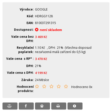
Výrobce
GOOGLE
Kód
HDRGG1128
EAN
810037291315
Dostupnost
není skladem
Vaše cena bez
3 469
Kč
DPH
Recyklační
1.10
Kč
, DPH: 21% (Všechna doposud
poplatek
nezařazená malá zařízení do 0,5 kg)
Vaše cena s RP*
3 470
Kč
DPH
21%
Vaše cena s DPH
4 199
Kč
Záruka
24 Měsíce
Hodnocení
Hodnoceno 0x
produktu