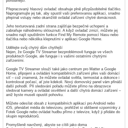
pohodlnější.
Přepracovaný hlasový ovladač obsahuje plně přizpůsobitelné tlačítko.
Naprogramujte jej tak, aby spustil vaši preferovanou aplikaci, snadno
přepínal vstupy nebo okamžitě ovládal zařízení chytré domácnosti.
Jeho texturovaná zadní strana zajišťuje bezpečné uchopení a
zabraňuje náhodnému sklouznutí. A když ovladač zmizí, můžete jej
snadno najít spuštěním funkce Find My Remote pomocí hlasu nebo
tlačítka nebo několika klepnutími v aplikaci Google Home.
Udělejte svůj chytrý dům chytřejší
Nejen, že Google TV Streamer bezproblémově funguje ve všech
produktech Google, ale funguje i s vašimi ostatními chytrými
zařízeními.
Google TV Streamer slouží také jako centrum pro Matter a Google
Home, připojení a ovládání kompatibilních zařízení přes vaši domácí
síť – což znamená, že můžete ovládat světla, termostat a dokonce i
kontrolovat počasí, ať jste kdekoli. Nový domovský panel vám přináší
další pohodlí. Při sledování pořadu můžete přímo na obrazovce
sledovat kamery a ovládat osvětlení a další chytrá domácí zařízení –
aniž byste museli opustit pohovku.
Můžete odesílat obsah z kompatibilních aplikací pro Android nebo
iOS, přenášet média do televizoru, prohlížet si oblíbené vzpomínky z
Fotek Google nebo ovládat hudbu přímo z televize, když ji přidáte do
skupin reproduktorů.
Promyšleně navržený, abyste se cítili jako doma