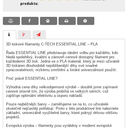
produktu
3D tiskové filamenty C-TECH ESSENTIAL LINE – PLA
Řada ESSENTIAL LINE představuje ideální volbu pro každého, kdo
hledá spolehlivý, kvalitní a zároveň cenově dostupný filament pro
každodenní 3D tisk. Jedná se o PLA materiál, který je mezi uživateli
3D tiskáren dlouhodobě nejoblíbenější díky své snadné
zpracovatelnosti, nízkému smrštění a široké univerzálnosti použití.
Proč právě ESSENTIAL LINE?
Výhodná cena díky velkoobjemové výrobě – dosáhli jsme zajímavé
cenové úrovně tím, že výroba probíhá ve velkých sériích, což
zajišťuje optimální efektivitu a úsporu nákladů.
Pouze nejběžnější barvy – zaměřujeme se na to, co uživatelé
skutečně nejčastěji potřebují. Proto v této produktové linii naleznete
základní, univerzálně využitelné barvy, které pokryjí drtivou většinu
projektů.
Evropská výroba – filamenty jsou vyráběny v moderní evropské