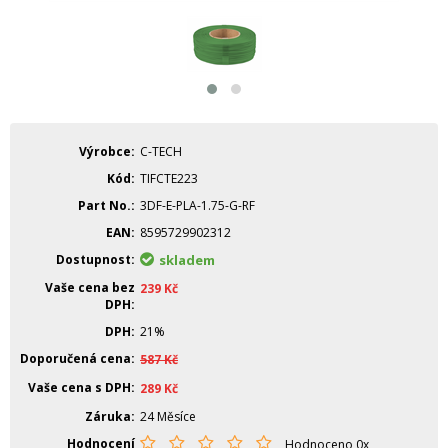
Výrobce
C-TECH
Kód
TIFCTE223
Part No.
3DF-E-PLA-1.75-G-RF
EAN
8595729902312
Dostupnost
skladem
Vaše cena bez
239
Kč
DPH
DPH
21%
Doporučená cena
587
Kč
Vaše cena s DPH
289
Kč
Záruka
24 Měsíce
Hodnocení
Hodnoceno 0x