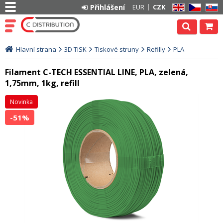
Přihlášení
EUR
CZK
EN
CZ
SK
Hlavní strana
3D TISK
Tiskové struny
Refilly
PLA
Filament C-TECH ESSENTIAL LINE, PLA, zelená,
1,75mm, 1kg, refill
Novinka
-51%