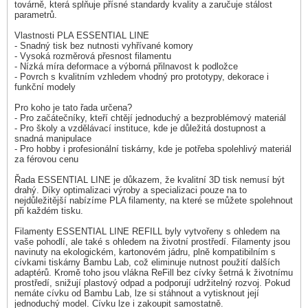
továrně, která splňuje přísné standardy kvality a zaručuje stálost
parametrů.
Vlastnosti PLA ESSENTIAL LINE
- Snadný tisk bez nutnosti vyhřívané komory
- Vysoká rozměrová přesnost filamentu
- Nízká míra deformace a výborná přilnavost k podložce
- Povrch s kvalitním vzhledem vhodný pro prototypy, dekorace i
funkční modely
Pro koho je tato řada určena?
- Pro začátečníky, kteří chtějí jednoduchý a bezproblémový materiál
- Pro školy a vzdělávací instituce, kde je důležitá dostupnost a
snadná manipulace
- Pro hobby i profesionální tiskárny, kde je potřeba spolehlivý materiál
za férovou cenu
Řada ESSENTIAL LINE je důkazem, že kvalitní 3D tisk nemusí být
drahý. Díky optimalizaci výroby a specializaci pouze na to
nejdůležitější nabízíme PLA filamenty, na které se můžete spolehnout
při každém tisku.
Filamenty ESSENTIAL LINE REFILL byly vytvořeny s ohledem na
vaše pohodlí, ale také s ohledem na životní prostředí. Filamenty jsou
navinuty na ekologickém, kartonovém jádru, plně kompatibilním s
cívkami tiskárny Bambu Lab, což eliminuje nutnost použití dalších
adaptérů. Kromě toho jsou vlákna ReFill bez cívky šetrná k životnímu
prostředí, snižují plastový odpad a podporují udržitelný rozvoj. Pokud
nemáte cívku od Bambu Lab, lze si stáhnout a vytisknout její
jednoduchý model. Cívku lze i zakoupit samostatně.