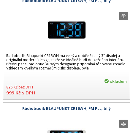
Rádiobudík BLAUPUNKT CR15WH, FM PLL, bilý
Radiobudík Blaupunkt CR15WH má velký a dobře čitelný 3" displej a
originální moderní design, takže se ideálně hodí do každého interiéru.
Přední panel radiobudíku svým designem připomíná tónované zrcadlo.
Vzhledem k velkým rozměrům číslic displeje, byla
skladem
826
Kč
bez DPH
999
Kč
s DPH
Rádiobudík BLAUPUNKT CR16WH, FM PLL, bílý