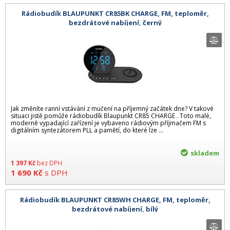
Rádiobudík BLAUPUNKT CR85BK CHARGE, FM, teploměr,
bezdrátové nabíjení, černý
Jak změníte ranní vstávání z mučení na příjemný začátek dne? V takové
situaci jistě pomůže rádiobudík Blaupunkt CR85 CHARGE . Toto malé,
moderně vypadající zařízení je vybaveno rádiovým příjmačem FM s
digitálním syntezátorem PLL a pamětí, do které lze ...
skladem
1 397
Kč
bez DPH
1 690
Kč
s DPH
Rádiobudík BLAUPUNKT CR85WH CHARGE, FM, teploměr,
bezdrátové nabíjení, bílý