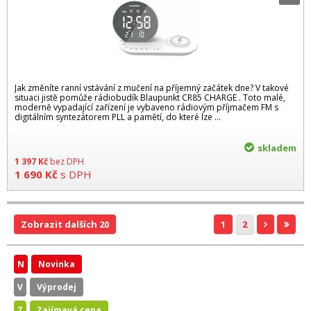
Jak změníte ranní vstávání z mučení na příjemný začátek dne? V takové
situaci jistě pomůže rádiobudík Blaupunkt CR85 CHARGE . Toto malé,
moderně vypadající zařízení je vybaveno rádiovým příjmačem FM s
digitálním syntezátorem PLL a pamětí, do které lze ...
skladem
1 397
Kč
bez DPH
1 690
Kč
s DPH
Zobrazit dalších 20
1
2
N
Novinka
V
Výprodej
Z
Zajímavá cena