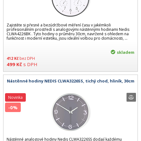
Zajistěte si přesné a bezúdržbové měření času v jakémkoli
profesionálním prostředí s analogovými nástěnnými hodinami Nedis
CLWA4226BK . Tyto hodiny o průměru 30cm, navržené s ohledem na
funkčnost i moderní estetiku, jsou ideální volbou pro domácnosti, ...
skladem
412
Kč
bez DPH
499
Kč
s DPH
Nástěnné hodiny NEDIS CLWA3226SS, tichý chod, hliník, 30cm
Novinka
-0%
Nástěnné analogové hodiny Nedis CLWA3226SS dodají každému