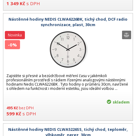
1 349
Kč
s DPH
Nástěnné hodiny NEDIS CLWA6226BK, tichý chod, DCF radio
synchronizace, plast, 30cm
Novinka
-0%
Zajistěte si přesné a bezúdržbové měření času v jakémkoli
profesionálním prostředí s rádiem řízenými analogovými nástěnnými
hodinami Nedis CLWA6226BK . Tyto hodiny o průměru 30cm, navržené
s ohledem na funkčnost i moderní estetiku, jsou ideální volbou ...
skladem
495
Kč
bez DPH
599
Kč
s DPH
Nástěnné hodiny NEDIS CLWA5226SS, tichý chod, teploměr,
vlhkoměr, nerez, 30cm