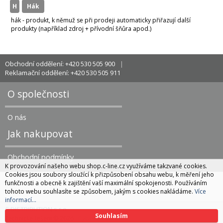
H
hák
hák - produkt, k němuž se při prodeji automaticky přiřazují další
produkty (například zdroj + přívodní šňůra apod.)
Obchodní oddělení: +420 530 505 900
Reklamační oddělení: +420 530 505 911
O společnosti
O nás
Jak nakupovat
Obchodní podmínky
K provozování našeho webu shop.c-line.cz využíváme takzvané cookies.
Cookies jsou soubory sloužící k přizpůsobení obsahu webu, k měření jeho
funkčnosti a obecně k zajištění vaší maximální spokojenosti. Používáním
tohoto webu souhlasíte se způsobem, jakým s cookies nakládáme.
Více
informací...
C DISTRIBUTION s.r.o.
Souhlasím
CyberSoft s.r.o.
Technické řešení © 2026