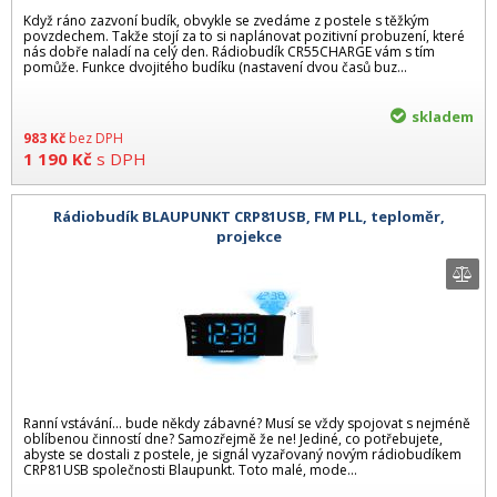
Když ráno zazvoní budík, obvykle se zvedáme z postele s těžkým
povzdechem. Takže stojí za to si naplánovat pozitivní probuzení, které
nás dobře naladí na celý den. Rádiobudík CR55CHARGE vám s tím
pomůže. Funkce dvojitého budíku (nastavení dvou časů buz...
skladem
983
Kč
bez DPH
1 190
Kč
s DPH
Rádiobudík BLAUPUNKT CRP81USB, FM PLL, teploměr,
projekce
Ranní vstávání... bude někdy zábavné? Musí se vždy spojovat s nejméně
oblíbenou činností dne? Samozřejmě že ne! Jediné, co potřebujete,
abyste se dostali z postele, je signál vyzařovaný novým rádiobudíkem
CRP81USB společnosti Blaupunkt. Toto malé, mode...