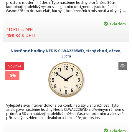
prostoru moderní nádech. Tyto nástěnné hodiny o průměru 30cm
kombinují spolehlivý výkon s elegantním designem a jsou ideálním
časoměřičem do kanceláří, kuchyní, konferenčních místností a obytnýc...
skladem
412
Kč
bez DPH
499
Kč
s DPH
Nástěnné hodiny NEDIS CLWA2226WD, tichý chod, dřevo,
30cm
Novinka
-0%
Vylepšete svůj interiér dokonalou kombinací stylu a funkčnosti. Tyto
analogové nástěnné hodiny Nedis CLWA2226WD s dřevěným rámem o
průměru 30 cm nabízejí spolehlivé měření času s moderním a zároveň
přirozeným vzhledem - ideální pro kanceláře, pohostins...
skladem