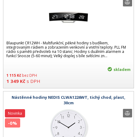
Blaupunkt CR12WH - Multifunkční, pěkné hodiny s budíkem,
integrovaným rádiem a zobrazením venkovní a vnitřní teploty. PLL FM
rádio s paměti předvoleb na 10 stanic; Hodiny s duálním alarmem a
funkcí Snooze (5-60 minut); Velký displej s bíle svítícími zn...
skladem
1 115
Kč
bez DPH
1 349
Kč
s DPH
Nástěnné hodiny NEDIS CLWA1226WT, tichý chod, plast,
30cm
Novinka
-0%