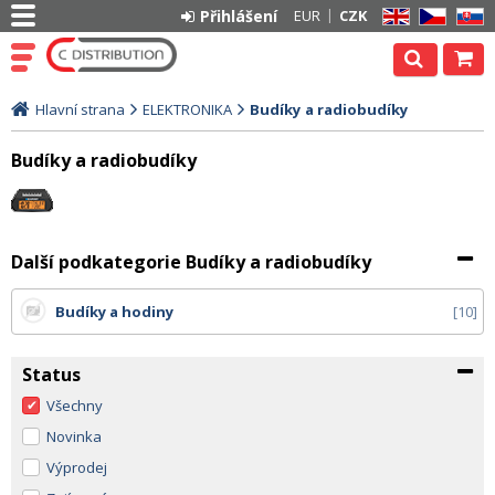
Přihlášení
EUR
CZK
EN
CZ
SK
Hlavní strana
ELEKTRONIKA
Budíky a radiobudíky
Budíky a radiobudíky
Další podkategorie Budíky a radiobudíky
Budíky a hodiny
10
Status
Všechny
Novinka
Výprodej