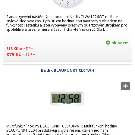
S analogovými nástěnnými hodinami Nedis CLWA1226WT můžete
stylově sledovat čas. Tyto 30 cm hodiny jsou navrženy s ohledem na
funkčnost i estetiku a jsou vybaveny přesným quartzovým strojkem pro
spolehlivé a přesné měření času. Tichá vteřinová ručička b...
skladem
313
Kč
bez DPH
379
Kč
s DPH
Budík BLAUPUNKT CL04WH
Multifunkční hodiny BLAUPUNKT CL04BK/WH; Multifunkční hodiny
BLAUPUNKT CL04 představují chytré řešení, které v jediném
kompaktním zařízení kombinuje šest praktických funkcí. Díky