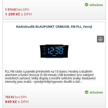
skladem
1 074
Kč
bez DPH
1 299
Kč
s DPH
Rádiobudík BLAUPUNKT CR80USB, FM PLL, černý
PLL FM rádio s paměti předvoleb na 10 stanic; Hodiny s duálním
alarmem a funkcí Snooze (5-60 minut); USB konektor pro nabíjení
mobilních zařízení; Velký displej s modře svítícími znaky; Nastavení
intenzity jasu znaků - vysoký/nízký/vypnuto; Budík s rád...
skladem
702
Kč
bez DPH
849
Kč
s DPH