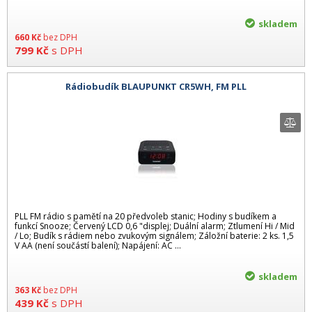
skladem
660
Kč
bez DPH
799
Kč
s DPH
Rádiobudík BLAUPUNKT CR5WH, FM PLL
PLL FM rádio s pamětí na 20 předvoleb stanic; Hodiny s budíkem a
funkcí Snooze; Červený LCD 0,6 "displej; Duální alarm; Ztlumení Hi / Mid
/ Lo; Budík s rádiem nebo zvukovým signálem; Záložní baterie: 2 ks. 1,5
V AA (není součástí balení); Napájení: AC ...
skladem
363
Kč
bez DPH
439
Kč
s DPH