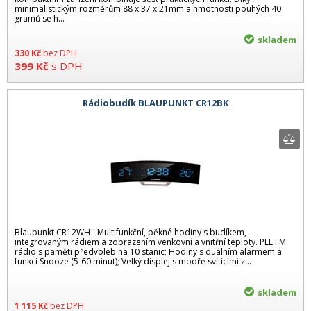
minimalistickým rozměrům 88 x 37 x 21mm a hmotnosti pouhých 40
gramů se h...
skladem
330
Kč
bez DPH
399
Kč
s DPH
Rádiobudík BLAUPUNKT CR12BK
Blaupunkt CR12WH - Multifunkční, pěkné hodiny s budíkem,
integrovaným rádiem a zobrazením venkovní a vnitřní teploty. PLL FM
rádio s paměti předvoleb na 10 stanic; Hodiny s duálním alarmem a
funkcí Snooze (5-60 minut); Velký displej s modře svítícími z...
skladem
1 115
Kč
bez DPH