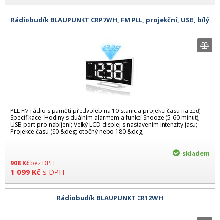
Rádiobudík BLAUPUNKT CRP7WH, FM PLL, projekční, USB, bílý
PLL FM rádio s pamětí předvoleb na 10 stanic a projekcí času na zeď;
Specifikace: Hodiny s duálním alarmem a funkcí Snooze (5-60 minut);
USB port pro nabíjení; Velký LCD displej s nastavením intenzity jasu;
Projekce času (90 &deg; otočný nebo 180 &deg;
skladem
908
Kč
bez DPH
1 099
Kč
s DPH
Rádiobudík BLAUPUNKT CR12WH