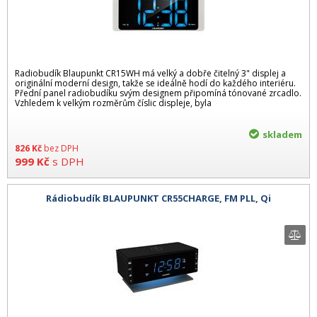
Radiobudík Blaupunkt CR15WH má velký a dobře čitelný 3" displej a
originální moderní design, takže se ideálně hodí do každého interiéru.
Přední panel radiobudíku svým designem připomíná tónované zrcadlo.
Vzhledem k velkým rozměrům číslic displeje, byla
skladem
826
Kč
bez DPH
999
Kč
s DPH
Rádiobudík BLAUPUNKT CR55CHARGE, FM PLL, Qi