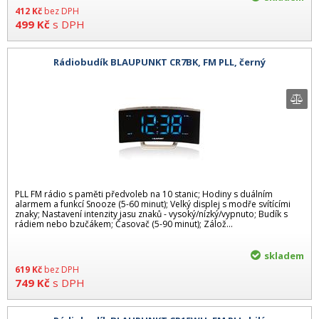
412
Kč
bez DPH
499
Kč
s DPH
Rádiobudík BLAUPUNKT CR7BK, FM PLL, černý
PLL FM rádio s paměti předvoleb na 10 stanic; Hodiny s duálním
alarmem a funkcí Snooze (5-60 minut); Velký displej s modře svítícími
znaky; Nastavení intenzity jasu znaků - vysoký/nízký/vypnuto; Budík s
rádiem nebo bzučákem; Časovač (5-90 minut); Zálož...
skladem
619
Kč
bez DPH
749
Kč
s DPH