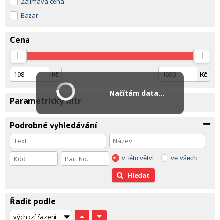
Zajímavá cena
Bazar
Cena
Kč
Kč
Načítám data...
Parametrický filtr
Podrobné vyhledávání
v této větvi
ve všech
Hledat
Řadit podle