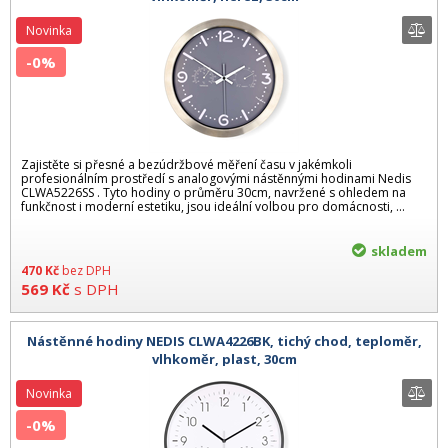
Novinka
-0%
Zajistěte si přesné a bezúdržbové měření času v jakémkoli
profesionálním prostředí s analogovými nástěnnými hodinami Nedis
CLWA5226SS . Tyto hodiny o průměru 30cm, navržené s ohledem na
funkčnost i moderní estetiku, jsou ideální volbou pro domácnosti, ...
skladem
470
Kč
bez DPH
569
Kč
s DPH
Nástěnné hodiny NEDIS CLWA4226BK, tichý chod, teploměr,
vlhkoměr, plast, 30cm
Novinka
-0%