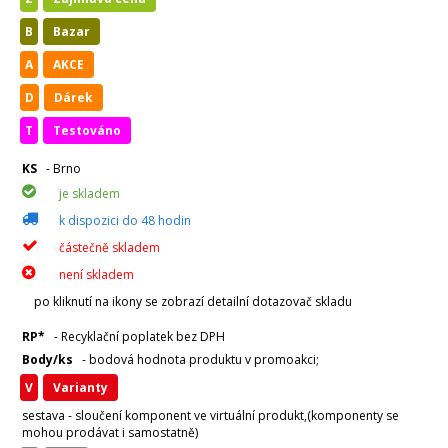
B
Bazar
A
AKCE
D
Dárek
T
Testováno
KS
- Brno
je skladem
k dispozici do 48 hodin
částečně skladem
není skladem
po kliknutí na ikony se zobrazí detailní dotazovač skladu
RP*
- Recyklační poplatek bez DPH
Body/ks
- bodová hodnota produktu v promoakci;
v
varianty
sestava - sloučení komponent ve virtuální produkt,(komponenty se
mohou prodávat i samostatně)