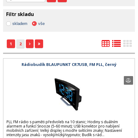
Filtr skladu
skladem
vše
1
2
Rádiobudík BLAUPUNKT CR7USB, FM PLL, černý
PLL FM rádio s paměti předvoleb na 10 stanic; Hodiny s duálním
alarmem a funkcí Snooze (5-60 minut); USB konektor pro nabíjení
mobilních zařízení; Velký displej s modře svítícími znaky; Nastavení
intenzity jasu znaků - vysoký/nízký/vypnuto; Budík s rád...