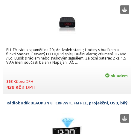
PLL FM rádio s pamětí na 20 předvoleb stanic; Hodiny s budíkem a
funkcí Snooze; Červený LCD 0,6 "displej; Duální alarm; Ztlumení Hi / Mid
/ Lo; Budík s rádiem nebo zvukovým signálem; Záložní baterie: 2 ks. 1,5
V AA (není součástí balení); Napájení: AC ...
skladem
363
Kč
bez DPH
439
Kč
s DPH
Rádiobudík BLAUPUNKT CRP7WH, FM PLL, projekční, USB, bílý