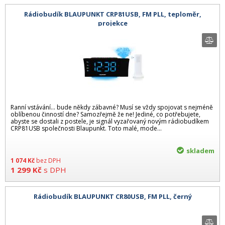
Rádiobudík BLAUPUNKT CRP81USB, FM PLL, teploměr,
projekce
Ranní vstávání... bude někdy zábavné? Musí se vždy spojovat s nejméně
oblíbenou činností dne? Samozřejmě že ne! Jediné, co potřebujete,
abyste se dostali z postele, je signál vyzařovaný novým rádiobudíkem
CRP81USB společnosti Blaupunkt. Toto malé, mode...
skladem
1 074
Kč
bez DPH
1 299
Kč
s DPH
Rádiobudík BLAUPUNKT CR80USB, FM PLL, černý