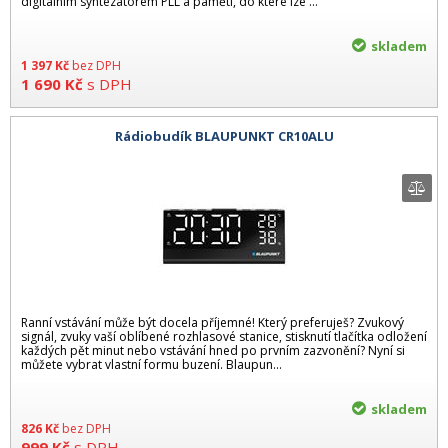
digitálním syntezátorem PLL a pamětí, do které lze ...
skladem
1 397
Kč
bez DPH
1 690
Kč
s DPH
Rádiobudík BLAUPUNKT CR10ALU
Ranní vstávání může být docela příjemné! Který preferuješ? Zvukový
signál, zvuky vaší oblíbené rozhlasové stanice, stisknutí tlačítka odložení
každých pět minut nebo vstávání hned po prvním zazvonění? Nyní si
můžete vybrat vlastní formu buzení. Blaupun...
skladem
826
Kč
bez DPH
999
Kč
s DPH