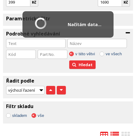
Kč
Kč
Parametrický filtr
Načítám data...
Podrobné vyhledávání
v této větvi
ve všech
Hledat
Řadit podle
Filtr skladu
skladem
vše