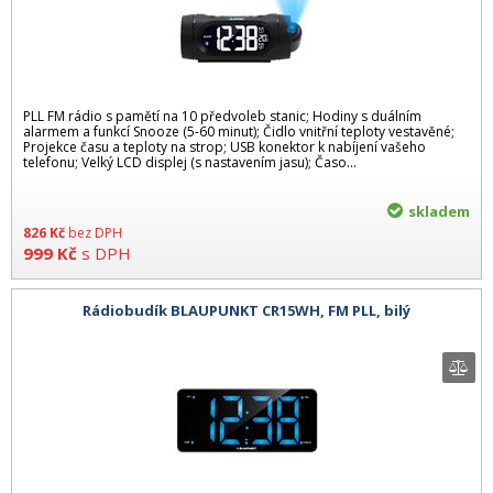
PLL FM rádio s pamětí na 10 předvoleb stanic; Hodiny s duálním
alarmem a funkcí Snooze (5-60 minut); Čidlo vnitřní teploty vestavěné;
Projekce času a teploty na strop; USB konektor k nabíjení vašeho
telefonu; Velký LCD displej (s nastavením jasu); Časo...
skladem
826
Kč
bez DPH
999
Kč
s DPH
Rádiobudík BLAUPUNKT CR15WH, FM PLL, bilý