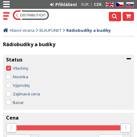
Přihlášení
EUR
CZK
EN
CZ
SK
Hlavní strana
BLAUPUNKT
Rádiobudíky a budíky
Rádiobudíky a budíky
Status
Všechny
Novinka
Výprodej
Zajímavá cena
Bazar
Cena