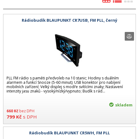
Rádiobudík BLAUPUNKT CR7USB, FM PLL, černý
PLL FM rádio s paměti předvoleb na 10 stanic; Hodiny s duálním
alarmem a funkcí Snooze (5-60 minut); USB konektor pro nabíjení
mobilních zařízení; Velký displej s modře svítícími znaky; Nastavení
intenzity jasu znaků - vysoký/nízký/vypnuto; Budík s rád...
skladem
660
Kč
bez DPH
799
Kč
s DPH
Rádiobudík BLAUPUNKT CR5WH, FM PLL