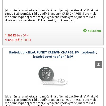
Jak změníte ranní vstávání z mučení na příjemný začátek dne? V takové
situaci jistě pomůže rádiobudík Blaupunkt CR85 CHARGE . Toto malé,
moderně vypadající zařízení je vybaveno rádiovým příjmačem FM s
digitálním syntezátorem PLL a pamětí, do které lze ...
skladem
1 397
Kč
bez DPH
1 690
Kč
s DPH
Rádiobudík BLAUPUNKT CR85WH CHARGE, FM, teploměr,
bezdrátové nabíjení, bílý
Jak změníte ranní vstávání z mučení na příjemný začátek dne? V takové
situaci jistě pomůže rádiobudík Blaupunkt CR85 CHARGE . Toto malé,
moderně vypadající zařízení je vybaveno rádiovým příjmačem FM s