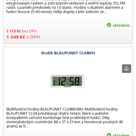
integrovaným rádiem a zobrazením venkovní a vnitřní teploty. PLL FM
rádio s paměti předvoleb na 10 stanic; Hodiny s duálním alarmem a
funkcí Snooze (5-60 minut); Velký displej s bíle svítícími zn...
skladem
1 115
Kč
bez DPH
1 349
Kč
s DPH
Budík BLAUPUNKT CL04WH
Multifunkční hodiny BLAUPUNKT CL04BK/WH; Multifunkční hodiny
BLAUPUNKT CL04 představují chytré řešení, které v jediném
kompaktním zařízení kombinuje šest praktických funkcí. Díky
minimalistickým rozměrům 88 x 37 x 21mm a hmotnosti pouhých 40
gramů se h...
skladem