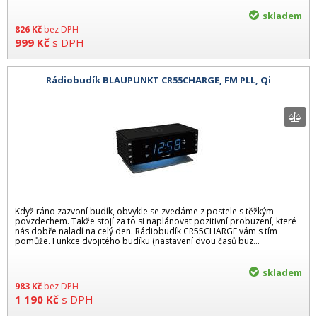
skladem
826
Kč
bez DPH
999
Kč
s DPH
Rádiobudík BLAUPUNKT CR55CHARGE, FM PLL, Qi
Když ráno zazvoní budík, obvykle se zvedáme z postele s těžkým
povzdechem. Takže stojí za to si naplánovat pozitivní probuzení, které
nás dobře naladí na celý den. Rádiobudík CR55CHARGE vám s tím
pomůže. Funkce dvojitého budíku (nastavení dvou časů buz...
skladem
983
Kč
bez DPH
1 190
Kč
s DPH