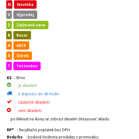
N
Novinka
V
Výprodej
Z
Zajímavá cena
B
Bazar
A
AKCE
D
Dárek
T
Testováno
KS
- Brno
je skladem
k dispozici do 48 hodin
částečně skladem
není skladem
po kliknutí na ikony se zobrazí detailní dotazovač skladu
RP*
- Recyklační poplatek bez DPH
Body/ks
- bodová hodnota produktu v promoakci;