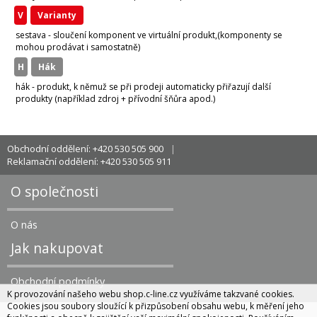
v
varianty
sestava - sloučení komponent ve virtuální produkt,(komponenty se
mohou prodávat i samostatně)
H
hák
hák - produkt, k němuž se při prodeji automaticky přiřazují další
produkty (například zdroj + přívodní šňůra apod.)
Obchodní oddělení: +420 530 505 900
Reklamační oddělení: +420 530 505 911
O společnosti
O nás
Jak nakupovat
Obchodní podmínky
K provozování našeho webu shop.c-line.cz využíváme takzvané cookies.
Cookies jsou soubory sloužící k přizpůsobení obsahu webu, k měření jeho