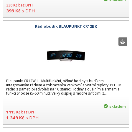
330
Kč
bez DPH
399
Kč
s DPH
Rádiobudík BLAUPUNKT CR12BK
Blaupunkt CR12WH - Multifunkční, pěkné hodiny s budíkem,
integrovaným rádiem a zobrazením venkovní a vnitřní teploty. PLL FM
rádio s paměti předvoleb na 10 stanic; Hodiny s duálním alarmem a
funkcí Snooze (5-60 minut); Velký displej s modře svítícími z...
skladem
1 115
Kč
bez DPH
1 349
Kč
s DPH