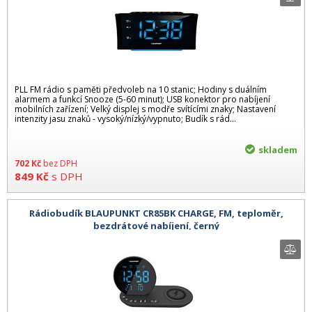
PLL FM rádio s paměti předvoleb na 10 stanic; Hodiny s duálním
alarmem a funkcí Snooze (5-60 minut); USB konektor pro nabíjení
mobilních zařízení; Velký displej s modře svítícími znaky; Nastavení
intenzity jasu znaků - vysoký/nízký/vypnuto; Budík s rád...
skladem
702
Kč
bez DPH
849
Kč
s DPH
Rádiobudík BLAUPUNKT CR85BK CHARGE, FM, teploměr,
bezdrátové nabíjení, černý