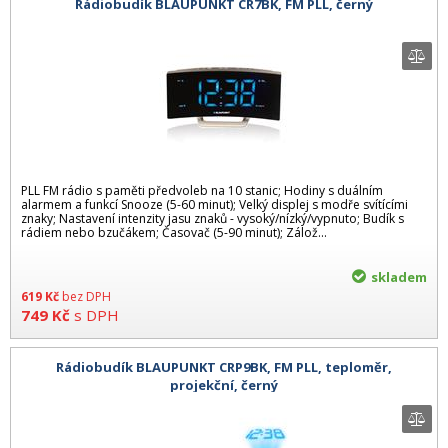
Rádiobudík BLAUPUNKT CR7BK, FM PLL, černý
PLL FM rádio s paměti předvoleb na 10 stanic; Hodiny s duálním
alarmem a funkcí Snooze (5-60 minut); Velký displej s modře svítícími
znaky; Nastavení intenzity jasu znaků - vysoký/nízký/vypnuto; Budík s
rádiem nebo bzučákem; Časovač (5-90 minut); Zálož...
skladem
619
Kč
bez DPH
749
Kč
s DPH
Rádiobudík BLAUPUNKT CRP9BK, FM PLL, teploměr,
projekční, černý