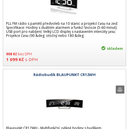
PLL FM rádio s pamětí předvoleb na 10 stanic a projekcí času na zeď;
Specifikace: Hodiny s duálním alarmem a funkcí Snooze (5-60 minut);
USB port pro nabíjení; Velký LCD displej s nastavením intenzity jasu;
Projekce času (90 &deg; otočný nebo 180 &deg;
skladem
908
Kč
bez DPH
1 099
Kč
s DPH
Rádiobudík BLAUPUNKT CR12WH
Blaupunkt CR12WH - Multifunkční, pěkné hodiny s budíkem,