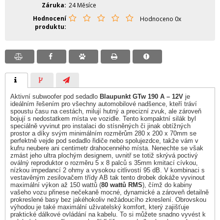
Záruka
24 Měsíce
Hodnocení
Hodnoceno 0x
produktu
Aktivní subwoofer pod sedadlo
Blaupunkt GTw 190 A – 12V
je
ideálním řešením pro všechny automobilové nadšence, kteří tráví
spoustu času na cestách, milují hutný a precizní zvuk, ale zároveň
bojují s nedostatkem místa ve vozidle. Tento kompaktní silák byl
speciálně vyvinut pro instalaci do stísněných či jinak obtížných
prostor a díky svým minimálním rozměrům 280 x 200 x 70mm se
perfektně vejde pod sedadlo řidiče nebo spolujezdce, takže vám v
kufru neubere ani centimetr drahocenného místa. Nenechte se však
zmást jeho ultra plochým designem, uvnitř se totiž skrývá poctivý
oválný reproduktor o rozměru 5 x 8 palců s 35mm kmitací cívkou,
nízkou impedancí 2 ohmy a vysokou citlivostí 95 dB. V kombinaci s
vestavěným zesilovačem třídy AB tak tento drobek dokáže vyvinout
maximální výkon až 150 wattů (
80 wattů RMS
), čímž do kabiny
vašeho vozu přinese nečekaně mocné, dynamické a zároveň detailně
prokreslené basy bez jakéhokoliv nežádoucího zkreslení. Obrovskou
výhodou je také maximální uživatelský komfort, který zajišťuje
praktické dálkové ovládání na kabelu. To si můžete snadno vyvést k