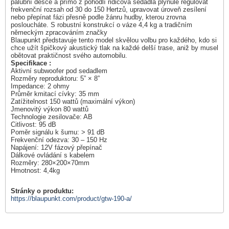
palubní desce a přímo z pohodlí řidičova sedadla plynule regulovat
frekvenční rozsah od 30 do 150 Hertzů, upravovat úroveň zesílení
nebo přepínat fázi přesně podle žánru hudby, kterou zrovna
posloucháte. S robustní konstrukcí o váze 4,4 kg a tradičním
německým zpracováním značky
Blaupunkt představuje tento model skvělou volbu pro každého, kdo si
chce užít špičkový akustický tlak na každé delší trase, aniž by musel
obětovat praktičnost svého automobilu.
Specifikace :
Aktivní subwoofer pod sedadlem
Rozměry reproduktoru: 5” × 8”
Impedance: 2 ohmy
Průměr kmitací cívky: 35 mm
Zatížitelnost 150 wattů (maximální výkon)
Jmenovitý výkon 80 wattů
Technologie zesilovače: AB
Citlivost: 95 dB
Poměr signálu k šumu: > 91 dB
Frekvenční odezva: 30 – 150 Hz
Napájení: 12V fázový přepínač
Dálkové ovládání s kabelem
Rozměry: 280×200×70mm
Hmotnost: 4,4kg
Stránky o produktu:
https://blaupunkt.com/product/gtw-190-a/