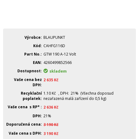
Výrobce
BLAUPUNKT
Kód
CAHFG116D
Part No.
GTW 190 A-12 Volt
EAN
4260499852566
Dostupnost
skladem
Vaše cena bez
2 635
Kč
DPH
Recyklační
1.10
Kč
, DPH: 21% (Všechna doposud
poplatek
nezařazená malá zařízení do 0,5 kg)
Vaše cena s RP*
2 636
Kč
DPH
21%
Doporučená cena
3 190
Kč
Vaše cena s DPH
3 190
Kč