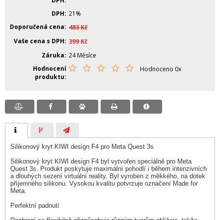
DPH
DPH
21%
Doporučená cena
483
Kč
Vaše cena s DPH
399
Kč
Záruka
24 Měsíce
Hodnocení
Hodnoceno 0x
produktu
Silikonový kryt KIWI design F4 pro Meta Quest 3s
Silikonový kryt KIWI design F4 byl vytvořen speciálně pro Meta
Quest 3s. Produkt poskytuje maximální pohodlí i během intenzivních
a dlouhých sezení virtuální reality. Byl vyroben z měkkého, na dotek
příjemného silikonu. Vysokou kvalitu potvrzuje označení Made for
Meta.
Perfektní padnutí