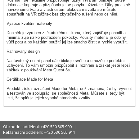
Rozhraní se flexibilně přizpůsobuje různým tvarům obličeje, takže
dokonale kopíruje a přizpůsobuje se pohybu uživatele. Díky precizně
navrženému tvaru a vlastnostem blokování světla se můžete
soustředit na VR zážitek bez zbytečného rušení nebo oslnění.
Vysoce kvalitní materiály
Doplněk je vyroben z lékařského silikonu, který zajišťuje pohodlí a
minimalizuje riziko podráždění pokožky. Použitý materiál je odolný
vůči potu a po každém použití jej lze snadno čistit a rychle vysušit.
Rafinovaný design
Nastavitelný nosní panel dále blokuje světlo a umožňuje perfektní
uchycení. To vám umožní přizpůsobit si rozhraní a získat ještě lepší
zážitek z používání Meta Quest 3s.
Certifikace Made for Meta
Produkt získal označení Made for Meta, což znamená, že byl vyvinut
a testován ve spolupráci se společností Meta. Můžete si tedy být
jisti, že splňuje jejich vysoké standardy kvality.
Obchodní oddělení: +420 530 505 900
Reklamační oddělení: +420 530 505 911