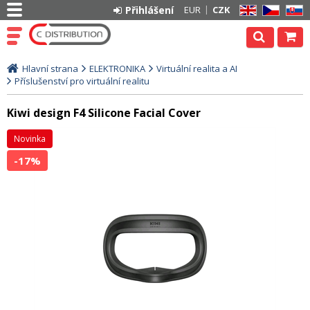
Přihlášení
EUR
CZK
EN
CZ
SK
Hlavní strana
ELEKTRONIKA
Virtuální realita a AI
Příslušenství pro virtuální realitu
Kiwi design F4 Silicone Facial Cover
Novinka
-17%