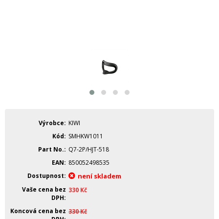
Výrobce
KIWI
Kód
SMHKW1011
Part No.
Q7-2P/HJT-518
EAN
850052498535
Dostupnost
není skladem
Vaše cena bez
330
Kč
DPH
Koncová cena bez
330
Kč